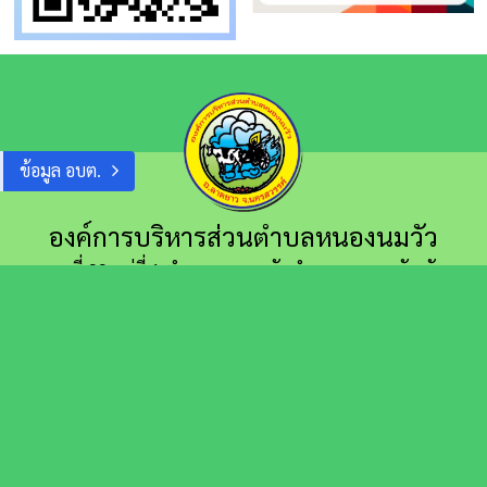
ข้อมูล อบต.
องค์การบริหารส่วนตำบลหนองนมวัว
เลขที่ 99 หมู่ที่ 1 ตำบลหนองนมวัว อำเภอลาดยาว
จังหวัด
นครสวรรค์ 60150
056–209029
องค์การบริหารส่วนตำบลหนองนมวัว
Chat Messenger
saraban@nongnomwua.go.th