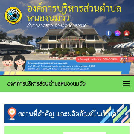
องค์การบริหารส่วนตำบล
หนองนมวัว
อำเภอลาดยาว จังหวัดนครสวรรค์
สถานที่สำคัญ และผลิตภัณฑ์ในตำบล