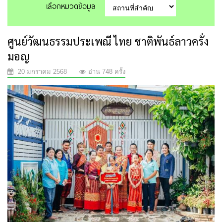
เลือกหมวดข้อมูล
ศูนย์วัฒนธรรมประเพณี ไทย ชาติพันธ์ลาวครั่ง
มอญ
20 มกราคม 2568
อ่าน 748 ครั้ง